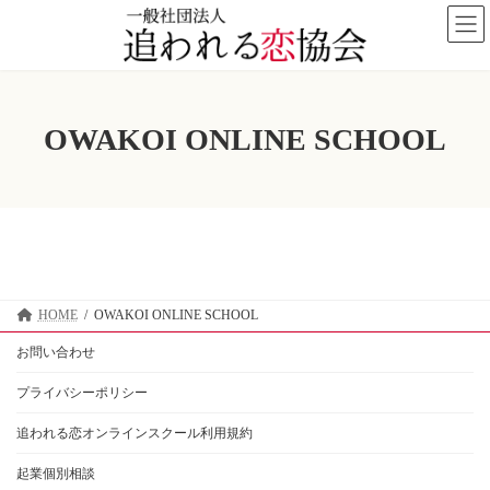
コ
ナ
ン
ビ
テ
ゲ
ン
ー
ツ
シ
へ
ョ
ス
ン
OWAKOI ONLINE SCHOOL
キ
に
ッ
移
プ
動
HOME
OWAKOI ONLINE SCHOOL
お問い合わせ
プライバシーポリシー
追われる恋オンラインスクール利用規約
起業個別相談